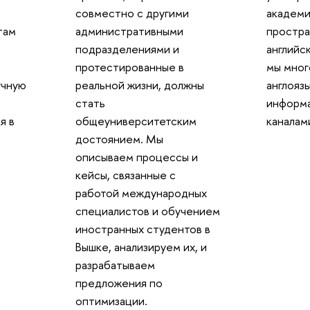
совместно с другими
академи
там
административными
простра
подразделениями и
английс
протестированные в
мы мног
учную
реальной жизни, должны
англояз
стать
информ
я в
общеуниверситетским
каналам
достоянием. Мы
описываем процессы и
кейсы, связанные с
работой международных
специалистов и обучением
иностранных студентов в
Вышке, анализируем их, и
разрабатываем
предложения по
оптимизации.