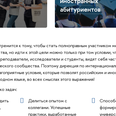
иностранных
абитуриентов
тремится к тому, чтобы стать полноправным участником 
ва, но идти к этой цели можно только при том условии, ч
преподаватели, исследователи и студенты, видят себя ча
еского сообщества. Поэтому дирекция по интернационал
лагоприятные условия, которые позволят российским и ин
 одном языке, во всех смыслах этого выражения!
о задач:
одить
Делиться опытом с
Способ
,
коллегами. Успешные
формир
практики, выработанные
универс