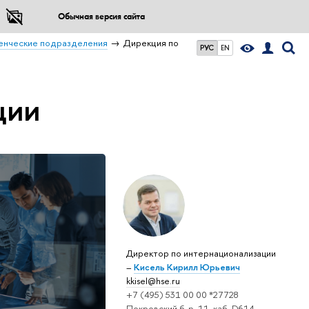
Обычная версия сайта
енческие подразделения
Дирекция по
РУС
EN
ции
Директор по интернационализации
–
Кисель Кирилл Юрьевич
kkisel@hse.ru
+7 (495) 531 00 00 *27728
Покровский б-р, 11, каб. D614