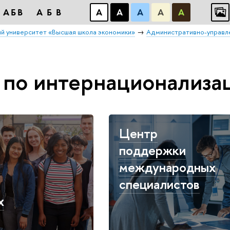
АБВ
АБВ
А
А
А
А
А
й университет «Высшая школа экономики»
Административно-управл
по интернационализа
Центр
поддержки
международных
специалистов
х