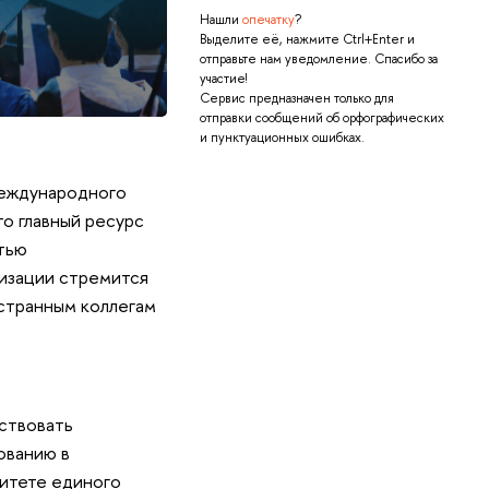
Нашли
опечатку
?
Выделите её, нажмите Ctrl+Enter и
отправьте нам уведомление. Спасибо за
участие!
Сервис предназначен только для
отправки сообщений об орфографических
и пунктуационных ошибках.
международного
то главный ресурс
стью
изации стремится
остранным коллегам
ствовать
ованию в
итете единого