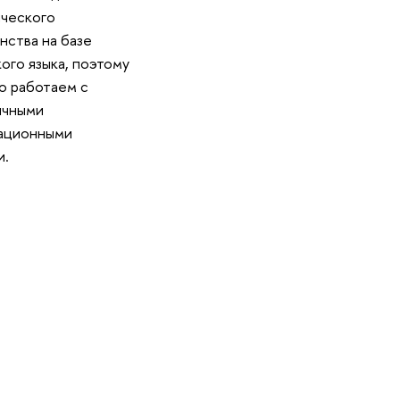
ческого
нства на базе
кого языка, поэтому
о работаем с
ычными
ационными
и.